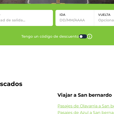
O
IDA
VUELTA
Tengo un código de descuento
uscados
Viajar a San bernardo
Pasajes de Olavarria a San 
Pasajes de Azul a San bern