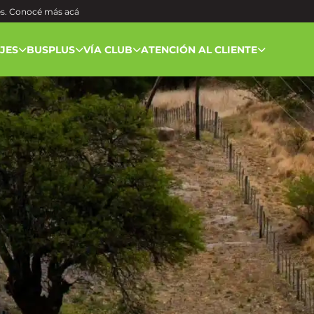
és. Conocé más
acá
AJES
BUSPLUS
VÍA CLUB
ATENCIÓN AL CLIENTE