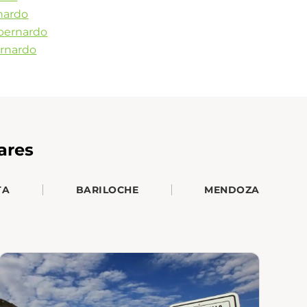
rnardo
bernardo
ernardo
ares
TA
BARILOCHE
MENDOZA