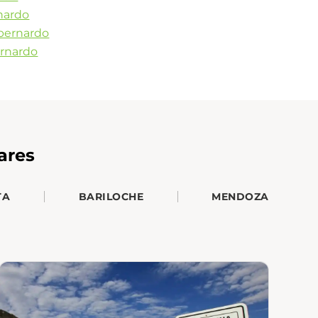
rnardo
bernardo
ernardo
ares
TA
BARILOCHE
MENDOZA