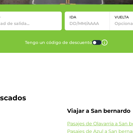
O
IDA
VUELTA
Tengo un código de descuento
uscados
Viajar a San bernardo
Pasajes de Olavarria a San 
Pasajes de Azul a San bern