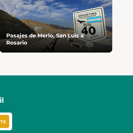
Pasajes de Merlo, San Luis a
P
Rosario
S
l
ITE