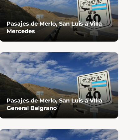
Pasajes de Merlo, San Luis a Villa
P
Mercedes
P
Pasajes de Merlo, San Luis a VIlla
P
General Belgrano
F