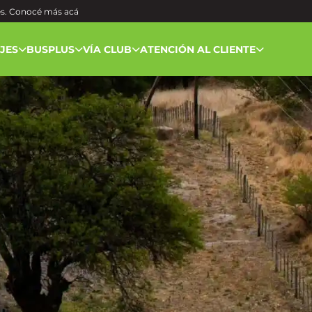
és. Conocé más
acá
AJES
BUSPLUS
VÍA CLUB
ATENCIÓN AL CLIENTE