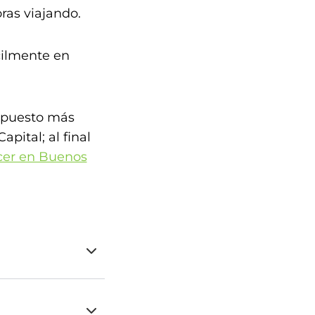
ras viajando.
ilmente en
upuesto más
pital; al final
cer en Buenos