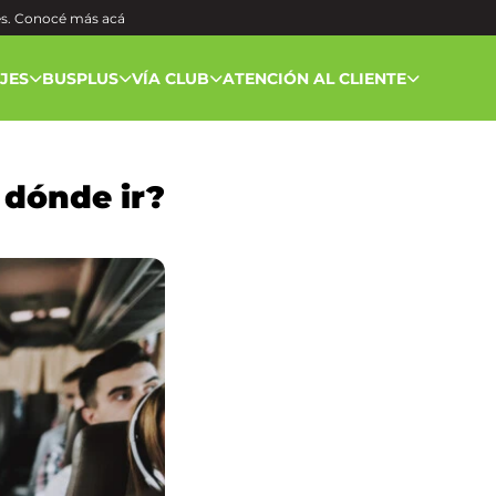
és. Conocé más
acá
AJES
BUSPLUS
VÍA CLUB
ATENCIÓN AL CLIENTE
 dónde ir?