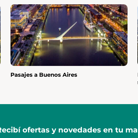
 de micro a Buenos Aires
y viví todo lo que tiene 
stos feriados.
Pasajes a Buenos Aires
Recibí ofertas y novedades en tu mai