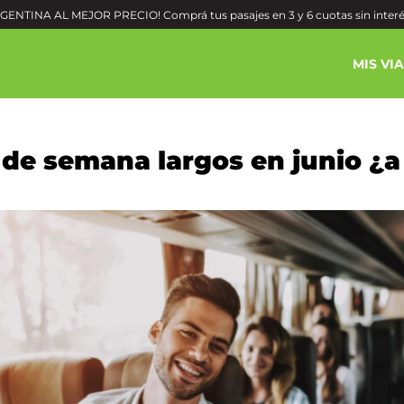
ENTINA AL MEJOR PRECIO! Comprá tus pasajes en 3 y 6 cuotas sin inter
MIS VI
 de semana largos en junio ¿a