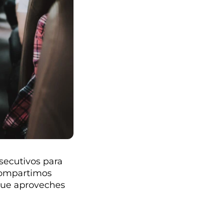
secutivos para
 compartimos
 que aproveches