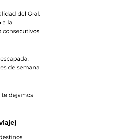
lidad del Gral.
 a la
s consecutivos:
 escapada,
fines de semana
á te dejamos
iaje)
destinos