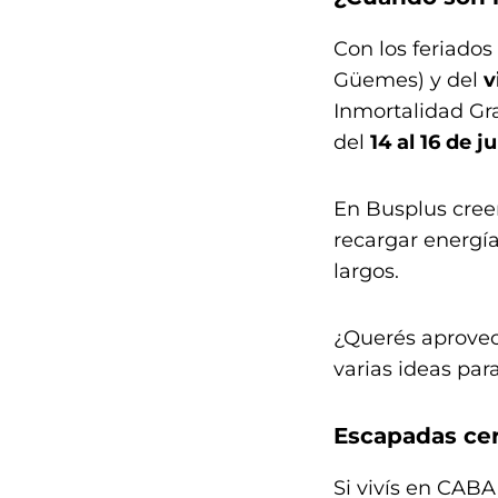
Con los feriados
Güemes) y del
v
Inmortalidad Gra
del
14 al 16 de j
En Busplus cree
recargar energía
largos.
¿Querés aprovech
varias ideas para
Escapadas cer
Si vivís en CAB