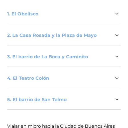
1. El Obelisco
2. La Casa Rosada y la Plaza de Mayo
3. El barrio de La Boca y Caminito
4. El Teatro Colón
Ninguna visita a Buenos Aires está completa sin
una parada frente al emblemático Obelisco.
Ubicado en pleno corazón de la ciudad, este
5. El barrio de San Telmo
monumento icónico se alza majestuosamente en
Adentrate en la historia argentina visitando la
la intersección entre dos avenidas icónicas.
Casa Rosada, la sede del Gobierno Nacional, cuyo
color rosado la hace inconfundible. Ubicada en el
corazón del casco histórico de Buenos Aires, la
La Boca es un barrio lleno de vida y color que te
Viajar en micro hacia la Ciudad de Buenos Aires
Primero, la Avenida 9 de Julio, una de las avenidas