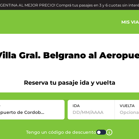
ENTINA AL MEJOR PRECIO! Comprá tus pasajes en 3 y 6 cuotas sin inter
MIS VI
illa Gral. Belgrano al Aeropu
Reserva tu pasaje ida y vuelta
O
IDA
VUELTA
Tengo un código de descuento