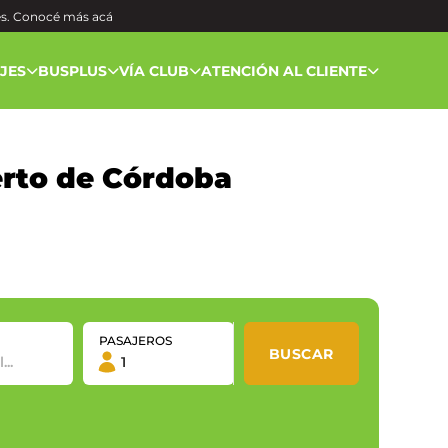
és. Conocé más
acá
AJES
BUSPLUS
VÍA CLUB
ATENCIÓN AL CLIENTE
erto de Córdoba
PASAJEROS
BUSCAR