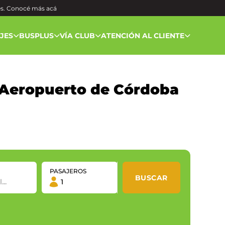
és. Conocé más
acá
AJES
BUSPLUS
VÍA CLUB
ATENCIÓN AL CLIENTE
 Aeropuerto de Córdoba
PASAJEROS
BUSCAR