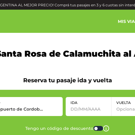
ENTINA AL MEJOR PRECIO! Comprá tus pasajes en 3 y 6 cuotas sin inter
MIS VI
Santa Rosa de Calamuchita al
Reserva tu pasaje ida y vuelta
O
IDA
VUELTA
Tengo un código de descuento