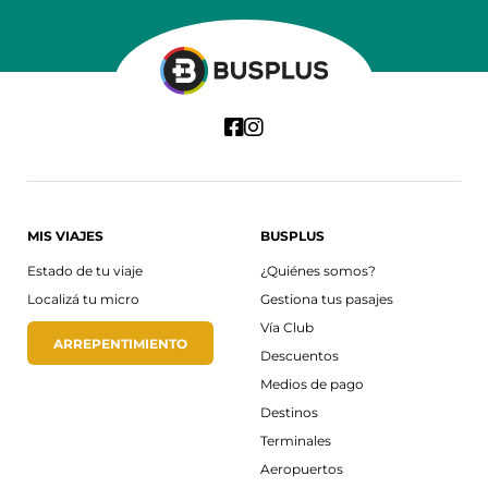
MIS VIAJES
BUSPLUS
Estado de tu viaje
¿Quiénes somos?
Localizá tu micro
Gestiona tus pasajes
Vía Club
ARREPENTIMIENTO
Descuentos
Medios de pago
Destinos
Terminales
Aeropuertos