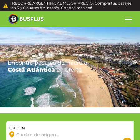
¡RECORRÉ ARGENTINA AL MEJOR PRECIO! Comprá tus pasajes
en 3 y 6 cuotas sin interés. Conocé más
acá
Encontrá pasajes de micro a
Costa Atlántica
en oferta
ORIGEN