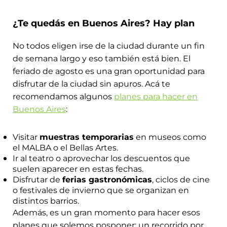
tranquilo. A solo un par de horas de Buenos Aires
¿Frío afuera? Mejor todavía. Las termas de
¿Te quedás en Buenos Aires? Hay plan
y con muy buena conexión en micro.
Federación son el plan perfecto para relajarse en
aguas cálidas mientras afuera baja la temperatura.
No todos eligen irse de la ciudad durante un fin
Una escapada distinta, ideal para volver renovado.
de semana largo y eso también está bien. El
feriado de agosto es una gran oportunidad para
disfrutar de la ciudad sin apuros. Acá te
recomendamos algunos
planes para hacer en
Buenos Aires
:
Visitar
muestras temporarias
en museos como
el MALBA o el Bellas Artes.
Ir al teatro o aprovechar los descuentos que
suelen aparecer en estas fechas.
Disfrutar de
ferias gastronómicas
, ciclos de cine
o festivales de invierno que se organizan en
distintos barrios.
Además, es un gran momento para hacer esos
planes que solemos posponer: un recorrido por