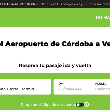
ENTINA AL MEJOR PRECIO! Comprá tus pasajes en 3 y 6 cuotas sin inter
MIS VI
el Aeropuerto de Córdoba a V
Reserva tu pasaje ida y vuelta
O
IDA
VUELTA
Tengo un código de descuento