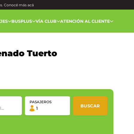
és. Conocé más
acá
AJES
BUSPLUS
VÍA CLUB
ATENCIÓN AL CLIENTE
enado Tuerto
PASAJEROS
BUSCAR