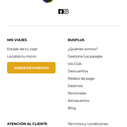
MIS VIAJES
BUSPLUS
Estado de tu viaje
¿Quiénes somos?
Localizá tu micro
Gestiona tus pasajes
Vía Club
ARREPENTIMIENTO
Descuentos
Medios de pago
Destinos
Terminales
Aeropuertos
Blog
ATENCIÓN AL CLIENTE
Términos y condiciones