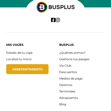
MIS VIAJES
BUSPLUS
Estado de tu viaje
¿Quiénes somos?
Localizá tu micro
Gestiona tus pasajes
Vía Club
ARREPENTIMIENTO
Descuentos
Medios de pago
Destinos
Terminales
Aeropuertos
Blog