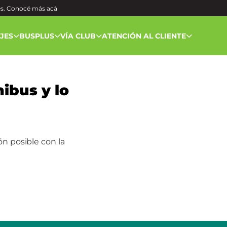
és. Conocé más
acá
AJES
BUSPLUS
VÍA CLUB
ATENCIÓN AL CLIENTE
ibus y lo
ón posible con la