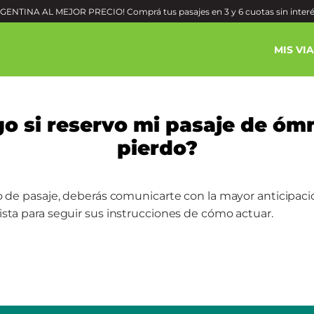
ENTINA AL MEJOR PRECIO! Comprá tus pasajes en 3 y 6 cuotas sin inter
MIS VI
o si reservo mi pasaje de ómn
pierdo?
o de pasaje, deberás comunicarte con la mayor anticipaci
sta para seguir sus instrucciones de cómo actuar.