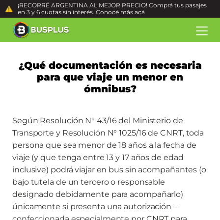
¡RECORRÉ ARGENTINA AL MEJOR PRECIO! Comprá tus pasajes
en 3 y 6 cuotas sin interés. Conocé más
acá
¿Qué documentación es necesaria
para que viaje un menor en
ómnibus?
Según Resolución N° 43/16 del Ministerio de
Transporte y Resolución N° 1025/16 de CNRT, toda
persona que sea menor de 18 años a la fecha de
viaje (y que tenga entre 13 y 17 años de edad
inclusive) podrá viajar en bus sin acompañantes (o
bajo tutela de un tercero o responsable
designado debidamente para acompañarlo)
únicamente si presenta una autorización –
confeccionada especialmente por CNRT para