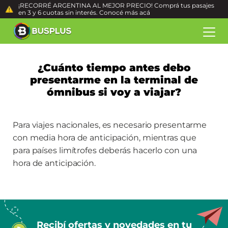
¡RECORRÉ ARGENTINA AL MEJOR PRECIO! Comprá tus pasajes
en 3 y 6 cuotas sin interés. Conocé más
acá
¿Cuánto tiempo antes debo
presentarme en la terminal de
ómnibus si voy a viajar?
Para viajes nacionales, es necesario presentarme
con media hora de anticipación, mientras que
para países limítrofes deberás hacerlo con una
hora de anticipación.
Recibí ofertas y novedades en tu