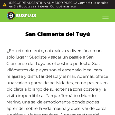
¡RECORRÉ ARGENTINA AL MEJOR PRECIO! Comprá tus pasajes
en 3 y 6 cuotas sin interés. Conocé más
acá
San Clemente del Tuyú
¿Entretenimiento, naturaleza y diversión en un
solo lugar? Sí, existe y sacar un pasaje a San
Clemente del Tuyú es el destino perfecto. Sus
kilómetros de playas son el escenario ideal para
relajarse y disfrutar del sol y el mar. Además, ofrece
una variada gama de actividades, como paseos en
bicicleta a lo largo de su extensa zona costera y la
visita imperdible al Parque Temático Mundo
Marino, una salida emocionante donde podés
aprender sobre la vida marina y observar de cerca
a delfines y lobos marinos. A pocos metros del