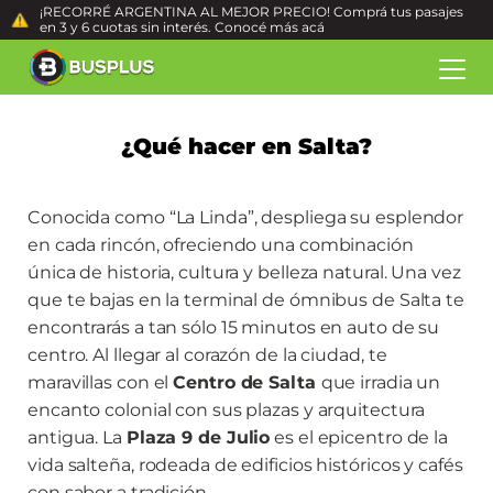
¡RECORRÉ ARGENTINA AL MEJOR PRECIO! Comprá tus pasajes
en 3 y 6 cuotas sin interés. Conocé más
acá
¿Qué hacer en Salta?
Conocida como “La Linda”, despliega su esplendor
en cada rincón, ofreciendo una combinación
única de historia, cultura y belleza natural. Una vez
que te bajas en la terminal de ómnibus de Salta te
encontrarás a tan sólo 15 minutos en auto de su
centro. Al llegar al corazón de la ciudad, te
maravillas con el
Centro de Salta
que
irradia un
encanto colonial con sus plazas y arquitectura
antigua. La
Plaza 9 de Julio
es el epicentro de la
vida salteña, rodeada de edificios históricos y cafés
con sabor a tradición.