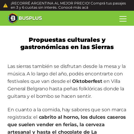
¡RECORRÉ ARGENTINA AL MEJOR PRECIO! Comprá tus pasajes
en 3 y 6 cuotas sin interés. Conocé más
acá
Propuestas culturales y
gastronómicas en las Sierras
Las sierras también se disfrutan desde la mesa y la
música. A lo largo del año, podés encontrarte con
festivales que van desde el
Oktoberfest
en Villa
General Belgrano hasta peñas folklóricas donde la
guitarra y el bombo se hacen sentir.
En cuanto a la comida, hay sabores que son marca
registrada: el
cabrito al horno, los dulces caseros
que suelen vender en ferias, la cerveza
artesanal y hasta el chocolate de La