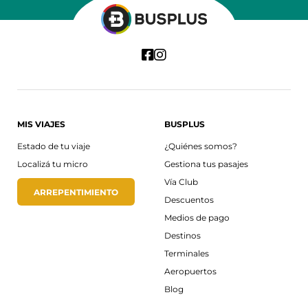
MIS VIAJES
BUSPLUS
Estado de tu viaje
¿Quiénes somos?
Localizá tu micro
Gestiona tus pasajes
Vía Club
ARREPENTIMIENTO
Descuentos
Medios de pago
Destinos
Terminales
Aeropuertos
Blog