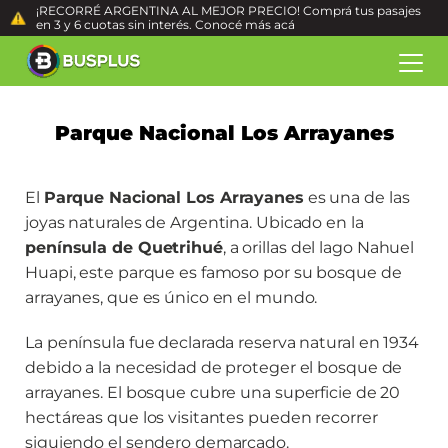
¡RECORRÉ ARGENTINA AL MEJOR PRECIO! Comprá tus pasajes
en 3 y 6 cuotas sin interés. Conocé más
acá
Parque Nacional Los Arrayanes
El
Parque Nacional Los Arrayanes
es una de las
joyas naturales de Argentina. Ubicado en la
península de Quetrihué
, a orillas del lago Nahuel
Huapi, este parque es famoso por su bosque de
arrayanes, que es único en el mundo.
La península fue declarada reserva natural en 1934
debido a la necesidad de proteger el bosque de
arrayanes. El bosque cubre una superficie de 20
hectáreas que los visitantes pueden recorrer
siguiendo el sendero demarcado.