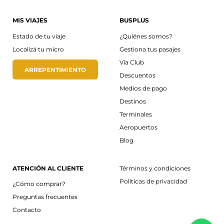
MIS VIAJES
BUSPLUS
Estado de tu viaje
¿Quiénes somos?
Localizá tu micro
Gestiona tus pasajes
Vía Club
ARREPENTIMIENTO
Descuentos
Medios de pago
Destinos
Terminales
Aeropuertos
Blog
ATENCIÓN AL CLIENTE
Términos y condiciones
Políticas de privacidad
¿Cómo comprar?
Preguntas frecuentes
Contacto