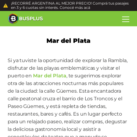
¡RECORRÉ ARGENTINA AL MEJOR PRECIO! Comprá tus pasajes
en 3 y 6 cuotas sin interés. Conocé más
acá
Mar del Plata
Si ya tuviste la oportunidad de explorar la Rambla,
disfrutar de las playas emblemáticas y visitar el
puerto en
Mar del Plata
, te sugerimos explorar
otra de las atracciones nocturnas más populares
de la ciudad: la calle Güemes. Esta encantadora
calle peatonal cruza el barrio de Los Troncos y el
Paseo Güemes, y está repleta de tiendas,
restaurantes, bares y cafés. Es un lugar perfecto
para un relajado paseo, realizar compras, degustar
la deliciosa gastronomía local y asistir a
espectáculos de teatro que a menudo se