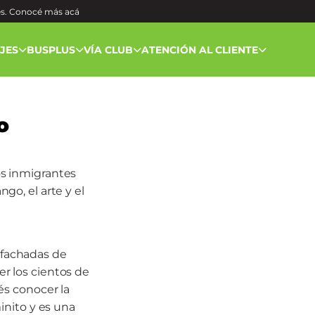
és. Conocé más
acá
AJES
BUSPLUS
VÍA CLUB
ATENCIÓN AL CLIENTE
o
los inmigrantes
ngo, el arte y el
s fachadas de
er los cientos de
s conocer la
inito y es una