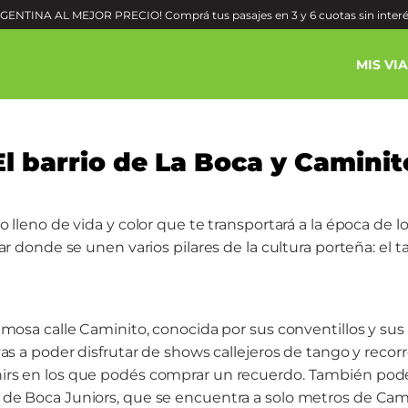
ENTINA AL MEJOR PRECIO! Comprá tus pasajes en 3 y 6 cuotas sin inter
MIS VI
El barrio de La Boca y Caminit
o lleno de vida y color que te transportará a la época de 
ar donde se unen varios pilares de la cultura porteña: el ta
famosa calle Caminito, conocida por sus conventillos y su
vas a poder disfrutar de shows callejeros de tango y recorr
irs en los que podés comprar un recuerdo. También podé
de Boca Juniors, que se encuentra a solo metros de Cam