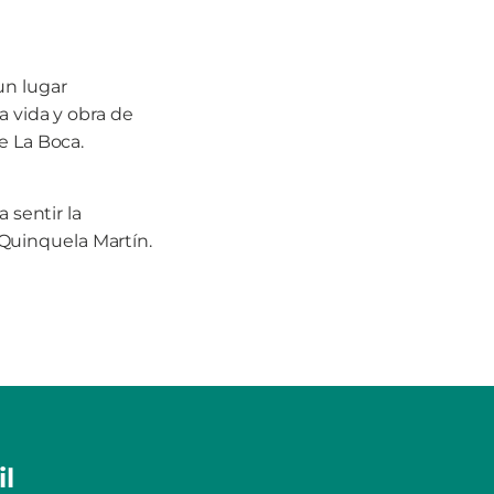
un lugar
a vida y obra de
e La Boca.
 sentir la
o Quinquela Martín.
l