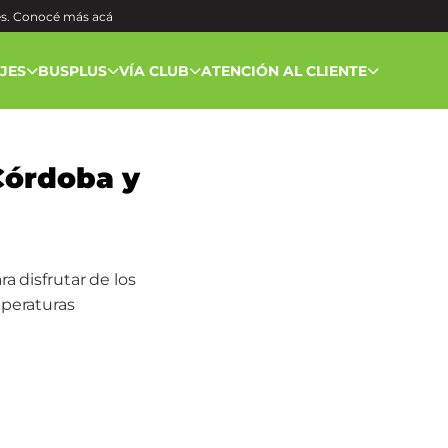
és. Conocé más
acá
AJES
BUSPLUS
VÍA CLUB
ATENCIÓN AL CLIENTE
Córdoba y
ra disfrutar de los
mperaturas