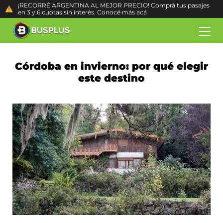
¡RECORRÉ ARGENTINA AL MEJOR PRECIO! Comprá tus pasajes
en 3 y 6 cuotas sin interés. Conocé más
acá
Córdoba en invierno: por qué elegir
este destino