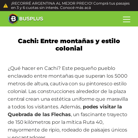
¡RECORRÉ ARGENTINA AL MEJOR PRECIO! Comprá tus pasajes
en 3 y 6 cuotas sin interés. Conocé más
acá
Cachi: Entre montañas y estilo
colonial
¿Qué hacer en Cachi? Este pequeño pueblo
enclavado entre montañas que superan los 5000
metros de altura, cautiva con su pintoresco estilo
colonial. Las construcciones alrededor de la plaza
central crean una estética uniforme que maravilla
a todos los visitantes. Además,
podes visitar la
Quebrada de las Flechas
, un fascinante trayecto
de 150 kilómetros por la mítica Ruta 40,
mayormente de ripio, rodeado de paisajes únicos
y encantadores.