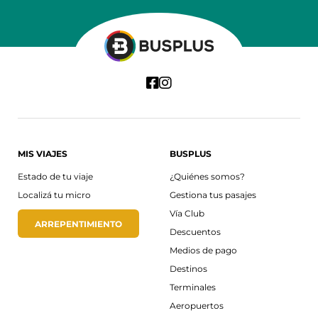
MIS VIAJES
BUSPLUS
Estado de tu viaje
¿Quiénes somos?
Localizá tu micro
Gestiona tus pasajes
Vía Club
ARREPENTIMIENTO
Descuentos
Medios de pago
Destinos
Terminales
Aeropuertos