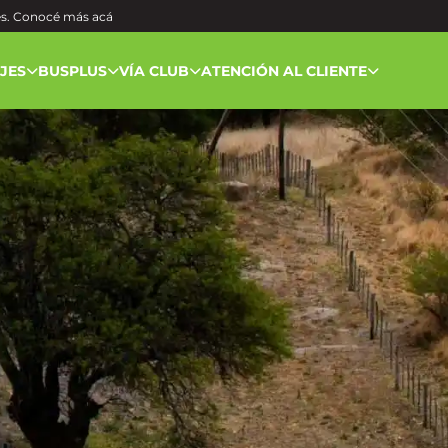
és. Conocé más
acá
AJES
BUSPLUS
VÍA CLUB
ATENCIÓN AL CLIENTE