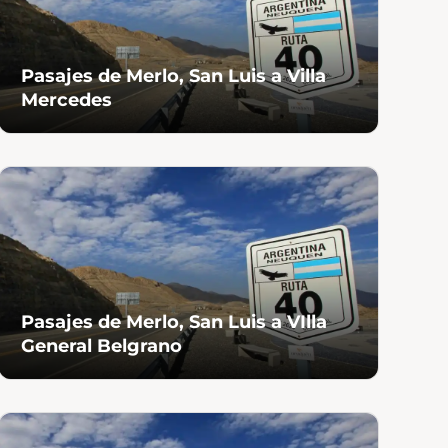
Pasajes de Merlo, San Luis a Villa
P
Mercedes
P
Pasajes de Merlo, San Luis a VIlla
P
General Belgrano
F