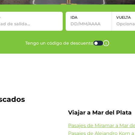
O
IDA
VUELTA
Tengo un código de descuento
uscados
Viajar a Mar del Plata
Pasajes de Miramar a Mar de
Pasajes de Alejandro Korn a