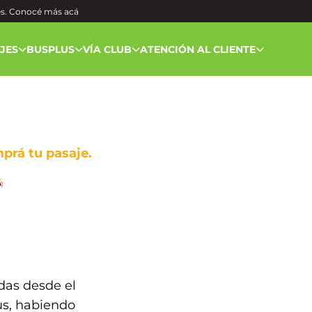
és. Conocé más
acá
AJES
BUSPLUS
VÍA CLUB
ATENCIÓN AL CLIENTE
mprá tu pasaje.
das desde el
us, habiendo