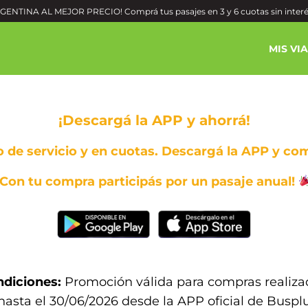
ENTINA AL MEJOR PRECIO! Comprá tus pasajes en 3 y 6 cuotas sin inter
MIS VI
¡Descargá la APP y ahorrá!
o de servicio y en cuotas. Descargá la APP y co
¡Con tu compra participás por un pasaje anual!
diciones:
Promoción válida para compras realiza
hasta el 30/06/2026 desde la APP oficial de Buspl