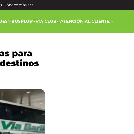
és. Conocé más
acá
AJES
BUSPLUS
VÍA CLUB
ATENCIÓN AL CLIENTE
tas para
 destinos