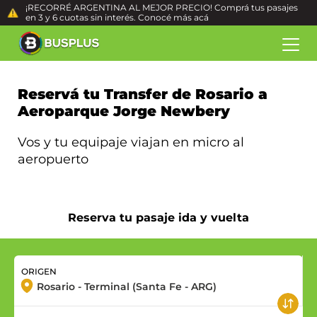
¡RECORRÉ ARGENTINA AL MEJOR PRECIO! Comprá tus pasajes
en 3 y 6 cuotas sin interés. Conocé más
acá
Reservá tu Transfer de Rosario a
Aeroparque Jorge Newbery
Vos y tu equipaje viajan en micro al
aeropuerto
Reserva tu pasaje ida y vuelta
ORIGEN